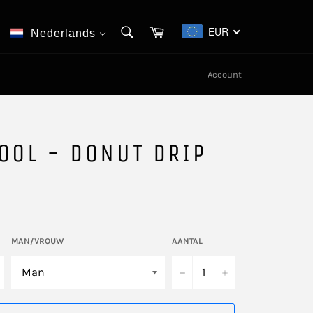
ZOEKEN
Winkelwagen
EUR
Nederlands
Zoeken
Account
OOL - DONUT DRIP
MAN/VROUW
AANTAL
−
+