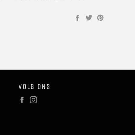
Delen
Twitteren
Pinnen
op
op
op
Facebook
Twitter
Pinterest
VOLG ONS
Facebook
Instagram