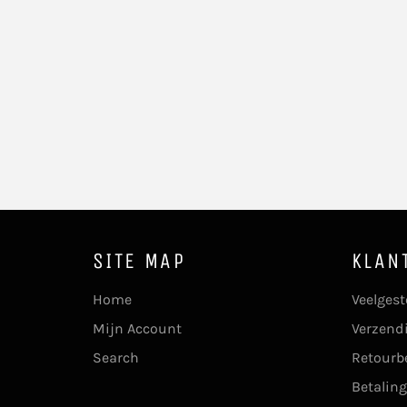
SITE MAP
KLAN
Home
Veelgest
Mijn Account
Verzend
Search
Retourb
Betaling