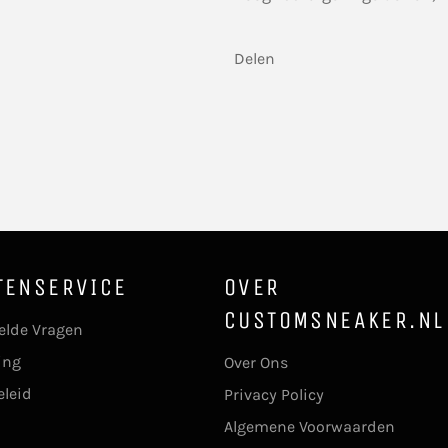
Delen
TENSERVICE
OVER
CUSTOMSNEAKER.NL
elde Vragen
ing
Over Ons
eleid
Privacy Policy
Algemene Voorwaarden