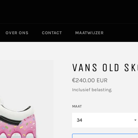
OVER ONS
CONTACT
MAATWIJZER
VANS OLD SK
Normale
€240.00 EUR
prijs
Inclusief belasting.
MAAT