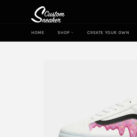
Meteen
naar
de
inhoud
HOME
SHOP
CREATE YOUR OWN