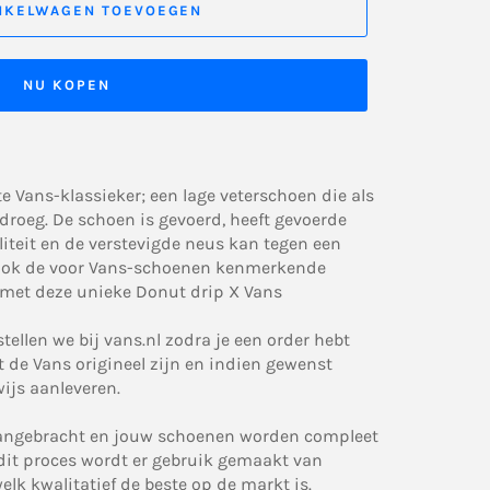
NKELWAGEN TOEVOEGEN
NU KOPEN
e Vans-klassieker; een lage veterschoen die als
 droeg. De schoen is gevoerd, heeft gevoerde
liteit en de verstevigde neus kan tegen een
t ook de voor Vans-schoenen kenmerkende
w met deze unieke Donut drip X Vans
tellen we bij vans.nl zodra je een order hebt
t de Vans origineel zijn en indien gewenst
ijs aanleveren.
aangebracht en jouw schoenen worden compleet
dit proces wordt er gebruik gemaakt van
lk kwalitatief de beste op de markt is.