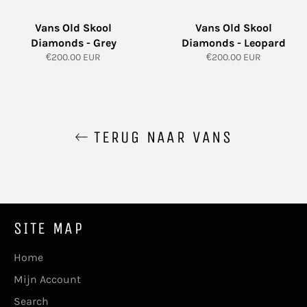
Vans Old Skool
Vans Old Skool
Diamonds - Grey
Diamonds - Leopard
Normale
Normale
€200.00 EUR
€200.00 EUR
prijs
prijs
TERUG NAAR VANS
SITE MAP
Home
Mijn Account
Search