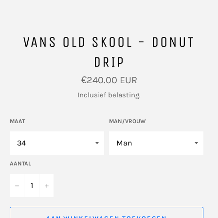
VANS OLD SKOOL - DONUT
DRIP
Normale
€240.00 EUR
prijs
Inclusief belasting.
MAAT
MAN/VROUW
AANTAL
−
+