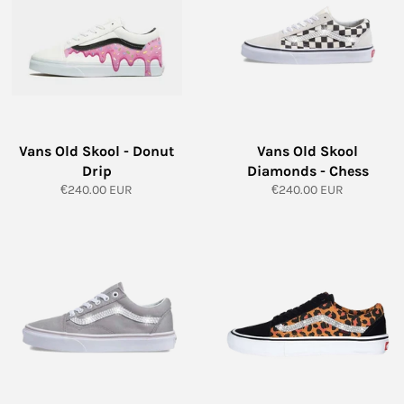
Vans Old Skool - Donut
Vans Old Skool
Drip
Diamonds - Chess
Normale
Normale
€240.00 EUR
€240.00 EUR
prijs
prijs